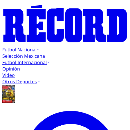
Futbol Nacional
Selección Mexicana
Futbol Internacional
Opinión
Video
Otros Deportes