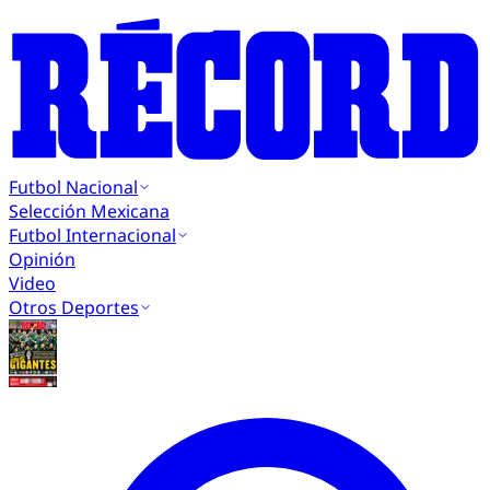
Futbol Nacional
Selección Mexicana
Futbol Internacional
Opinión
Video
Otros Deportes