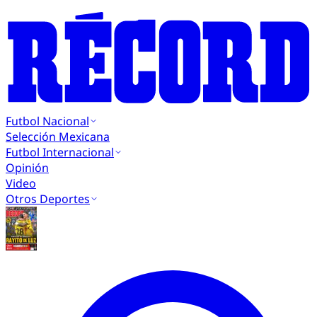
Futbol Nacional
Selección Mexicana
Futbol Internacional
Opinión
Video
Otros Deportes