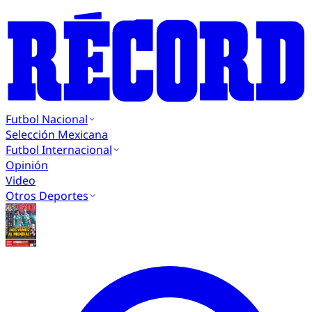
Futbol Nacional
Selección Mexicana
Futbol Internacional
Opinión
Video
Otros Deportes