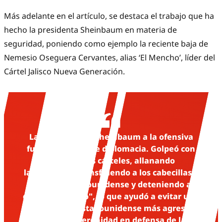
Más adelante en el artículo, se destaca el trabajo que ha
hecho la presidenta Sheinbaum en materia de
seguridad, poniendo como ejemplo la reciente baja de
Nemesio Oseguera Cervantes, alias ‘El Mencho’, líder del
Cártel Jalisco Nueva Generación.
La respuesta de Sheinbaum a la ofensiva
fue una lección de diplomacia. Golpeó con
dureza a los cárteles, allanando
laboratorios, transfiriendo a los cabecillas a
custodia estadounidense y deteniendo al
capo "El Mencho", lo que ayudó a evitar una
intervención estadounidense más agresiva.
Habló con serenidad en defensa de la