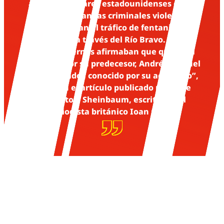
ataques militares estadounidenses en su
territorio. Bandas criminales violentas
controlaban el tráfico de fentanilo y
personas a través del Río Bravo. Y sus
críticos internos afirmaban que quedaría
eclipsada por su predecesor, Andrés Manuel
López Obrador, conocido por su activismo”,
se lee en el artículo publicado por Time
respecto a Sheinbaum, escrito por el
periodista británico Ioan Grillo.