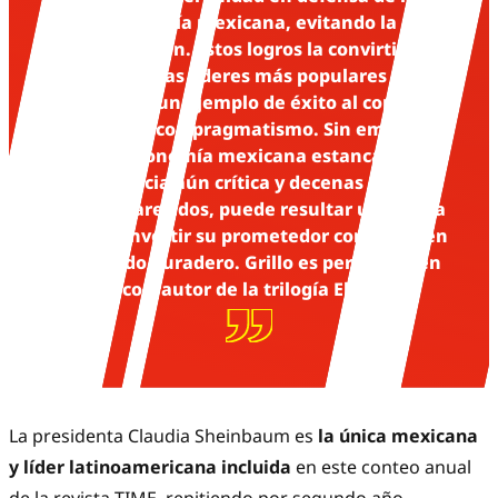
soberanía mexicana, evitando la
confrontación. Estos logros la convirtieron
en una de las líderes más populares de la
región y en un ejemplo de éxito al combinar
populismo con pragmatismo. Sin embargo,
con la economía mexicana estancada, la
delincuencia aún crítica y decenas de miles
de desaparecidos, puede resultar una tarea
ardua convertir su prometedor comienzo en
un legado duradero. Grillo es periodista en
México y autor de la trilogía El Narco”.
La presidenta Claudia Sheinbaum es
la única mexicana
y líder latinoamericana incluida
en este conteo anual