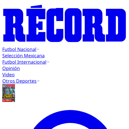
Futbol Nacional
Selección Mexicana
Futbol Internacional
Opinión
Video
Otros Deportes