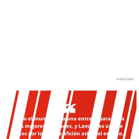
Todo el mundo paga una entrada para ver a
los mejores jugadores, y Lamine es uno de
esos por los que la afición asiste al estadio.