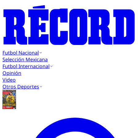
Futbol Nacional
Selección Mexicana
Futbol Internacional
Opinión
Video
Otros Deportes