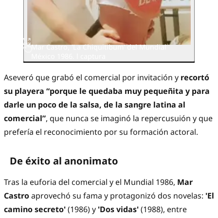
Mar Castro, 'La Chiquitibum' del Mundial
México 1986. l captura
Aseveró que grabó el comercial por invitación y
recortó
su playera “porque le quedaba muy pequeñita y para
darle un poco de la salsa, de la sangre latina al
comercial”
, que nunca se imaginó la repercusuión y que
prefería el reconocimiento por su formación actoral.
De éxito al anonimato
Tras la euforia del comercial y el Mundial 1986,
Mar
Castro
aprovechó su fama y protagonizó dos novelas:
'El
camino secreto'
(1986) y
'Dos vidas'
(1988), entre