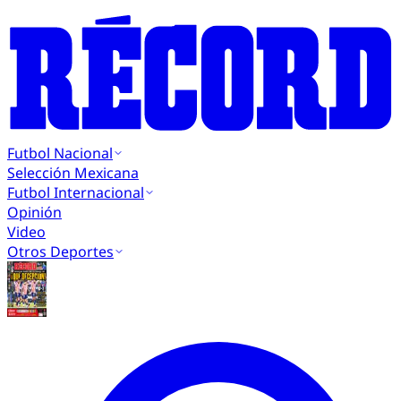
Futbol Nacional
Selección Mexicana
Futbol Internacional
Opinión
Video
Otros Deportes