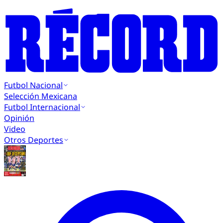
Futbol Nacional
Selección Mexicana
Futbol Internacional
Opinión
Video
Otros Deportes