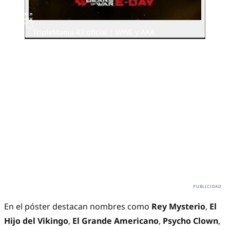
TripleMania 43 oficial | WWE y AAA
En el póster destacan nombres como
Rey Mysterio
,
El
Hijo del Vikingo
,
El Grande Americano
,
Psycho Clown
,