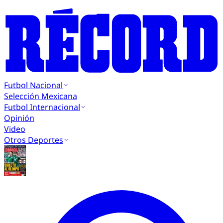
Futbol Nacional
Selección Mexicana
Futbol Internacional
Opinión
Video
Otros Deportes