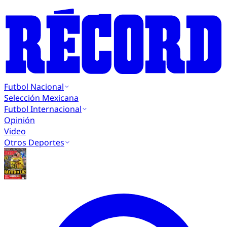
Futbol Nacional
Selección Mexicana
Futbol Internacional
Opinión
Video
Otros Deportes