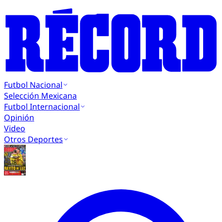
Futbol Nacional
Selección Mexicana
Futbol Internacional
Opinión
Video
Otros Deportes