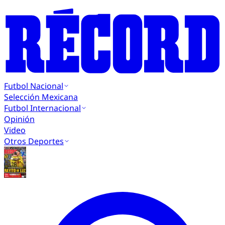
Futbol Nacional
Selección Mexicana
Futbol Internacional
Opinión
Video
Otros Deportes