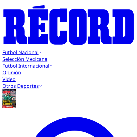
Futbol Nacional
Selección Mexicana
Futbol Internacional
Opinión
Video
Otros Deportes