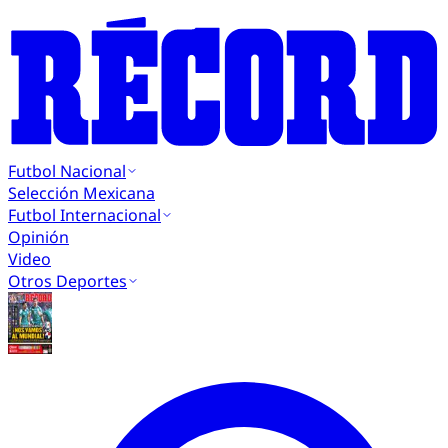
Futbol Nacional
Selección Mexicana
Futbol Internacional
Opinión
Video
Otros Deportes