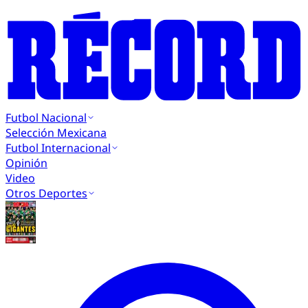
Futbol Nacional
Selección Mexicana
Futbol Internacional
Opinión
Video
Otros Deportes