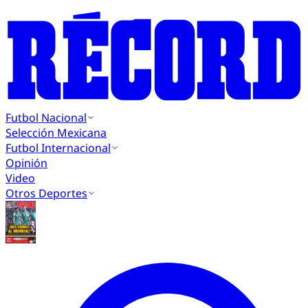
Futbol Nacional
Selección Mexicana
Futbol Internacional
Opinión
Video
Otros Deportes