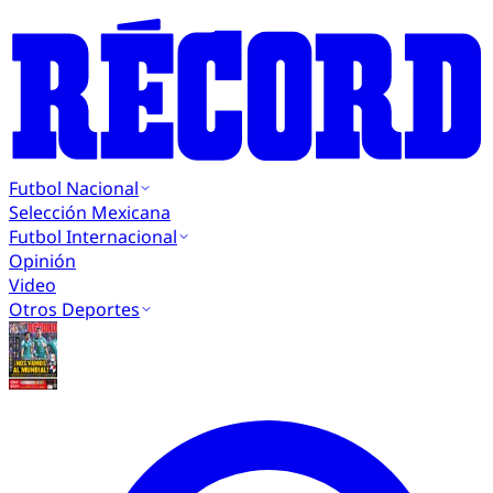
Futbol Nacional
Selección Mexicana
Futbol Internacional
Opinión
Video
Otros Deportes