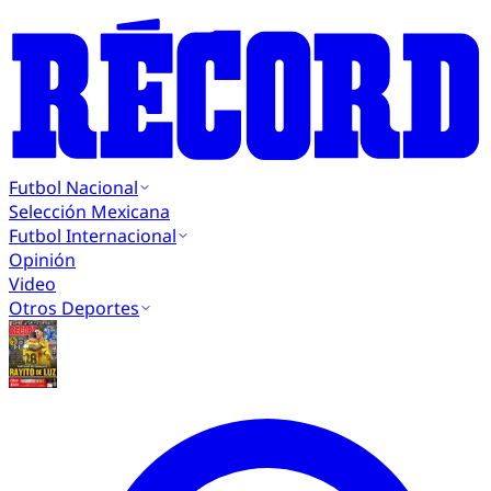
Futbol Nacional
Selección Mexicana
Futbol Internacional
Opinión
Video
Otros Deportes