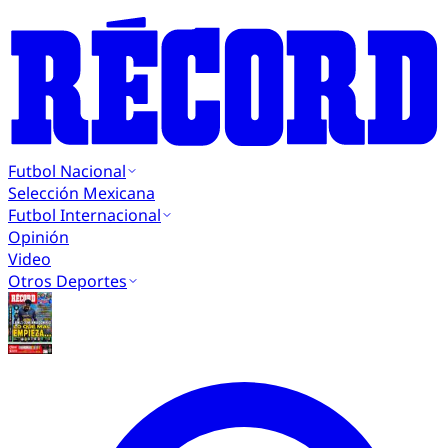
Futbol Nacional
Selección Mexicana
Futbol Internacional
Opinión
Video
Otros Deportes