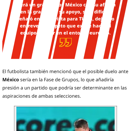
“Será un gran honor. México con su afición
en la grada, con su apoyo, será difícil”,
señaló en entrevista para TUDN, dejando
entrever el respeto que existe hacia el
equipo tricolor en el entorno europeo.
El futbolista también mencionó que el posible duelo ante
México
sería en la Fase de Grupos, lo que añadiría
presión a un partido que podría ser determinante en las
aspiraciones de ambas selecciones.