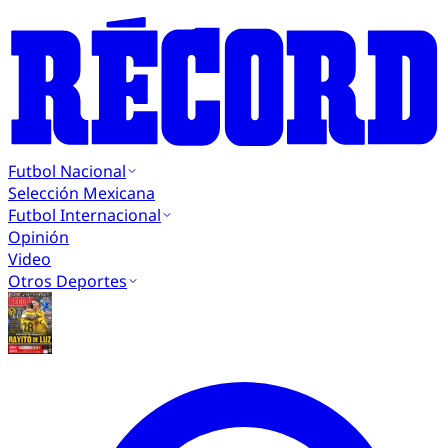
Futbol Nacional
Selección Mexicana
Futbol Internacional
Opinión
Video
Otros Deportes