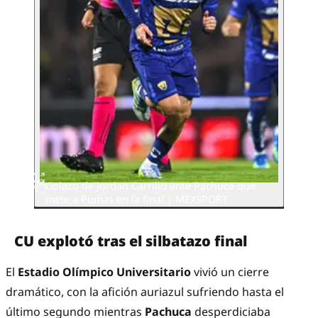
Golazo de Jordan Carrillo ante Pachuca que
mete a Pumas en la final | MEXSPORT
CU explotó tras el silbatazo final
El
Estadio Olímpico Universitario
vivió un cierre
dramático, con la afición auriazul sufriendo hasta el
último segundo mientras
Pachuca
desperdiciaba