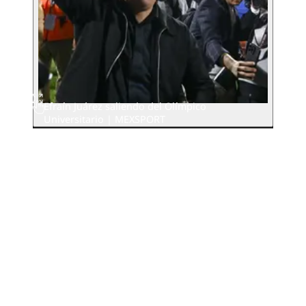
Efraín Juárez saliendo del Olímpico
Universitario | MEXSPORT