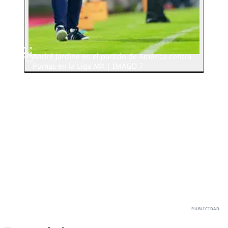
André Jardine en el partido de América contra
Pumas en la Liga MX | IMAGO 7