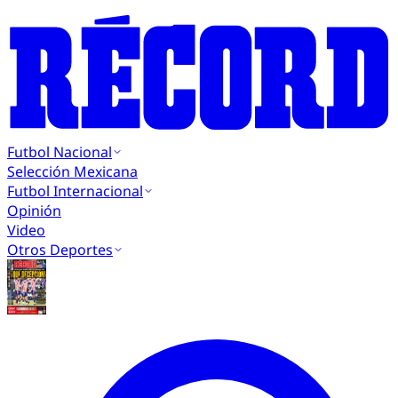
Futbol Nacional
Selección Mexicana
Futbol Internacional
Opinión
Video
Otros Deportes