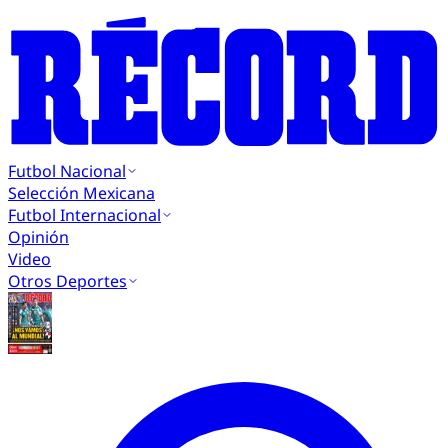
Futbol Nacional
Selección Mexicana
Futbol Internacional
Opinión
Video
Otros Deportes