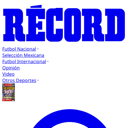
Futbol Nacional
Selección Mexicana
Futbol Internacional
Opinión
Video
Otros Deportes