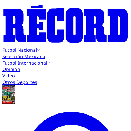
Futbol Nacional
Selección Mexicana
Futbol Internacional
Opinión
Video
Otros Deportes