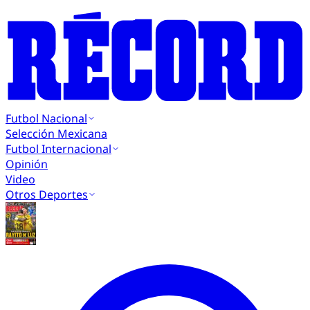
Futbol Nacional
Selección Mexicana
Futbol Internacional
Opinión
Video
Otros Deportes