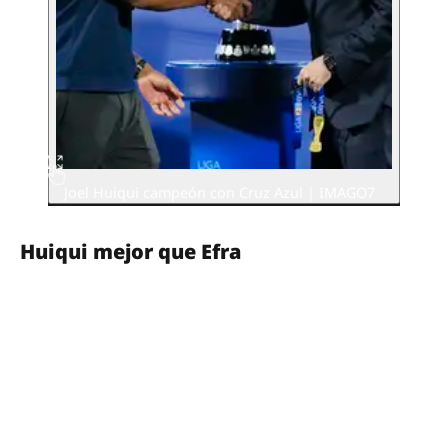
Joel Huiqui campeón con Cruz Azul | IMAGO7
Huiqui mejor que Efra