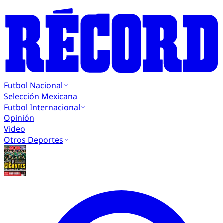
Futbol Nacional
Selección Mexicana
Futbol Internacional
Opinión
Video
Otros Deportes