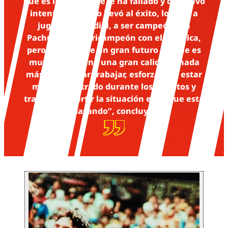
que es lo que lo que le ha fallado y de nuevo
intentar lo que lo llevó al éxito, lo llevó a
jugar un Mundial, a ser campeón con
Pachuca, a ser tricampeón con el América,
pero Kevin tiene un gran futuro porque es
muy joven, tiene una gran calidad y nada
más es retomar trabajar, esforzarse y estar
más concentrado durante los minutos y
tratar de revertir la situación en la que está
pasando”, concluyó.