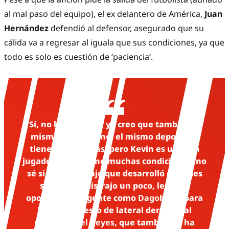
al mal paso del equipo), el ex delantero de América,
Juan
Hernández
defendió al defensor, asegurado que su
cálida va a regresar al iguala que sus condiciones, ya que
todo es solo es cuestión de ‘paciencia’.
Sí, no lo entiendo, yo creo que también el
mismo ser humano, el mismo deportista
tiene altas y bajas, pero Kevin es un gran
jugador, Kevin tiene muchas condiciones, no
sé si por el trabajo que desarrolló en redes
sociales se distrajo un poco, le dio la
oportunidad a gente como
Dagoberto
para
llegar al puesto de lateral derecho, al
mismo
Israel Reyes
, que también lo ha