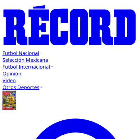
Futbol Nacional
Selección Mexicana
Futbol Internacional
Opinión
Video
Otros Deportes