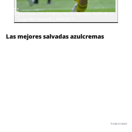
Isa Haas con América en el Clausura 2026 de la
Liga MX Femenil | IMAGO 7
Las mejores salvadas azulcremas