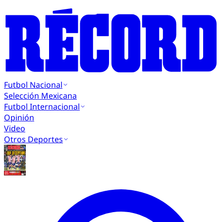
Futbol Nacional
Selección Mexicana
Futbol Internacional
Opinión
Video
Otros Deportes