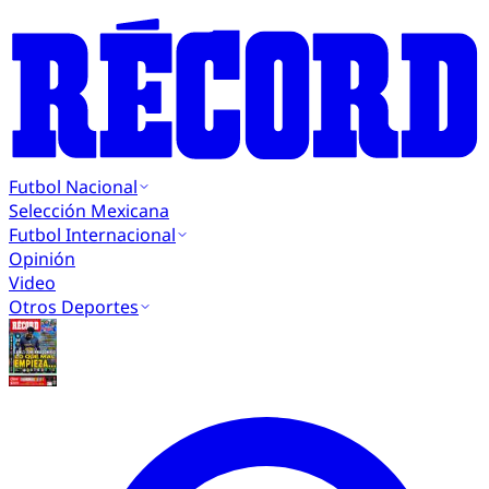
Futbol Nacional
Selección Mexicana
Futbol Internacional
Opinión
Video
Otros Deportes