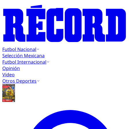
Futbol Nacional
Selección Mexicana
Futbol Internacional
Opinión
Video
Otros Deportes