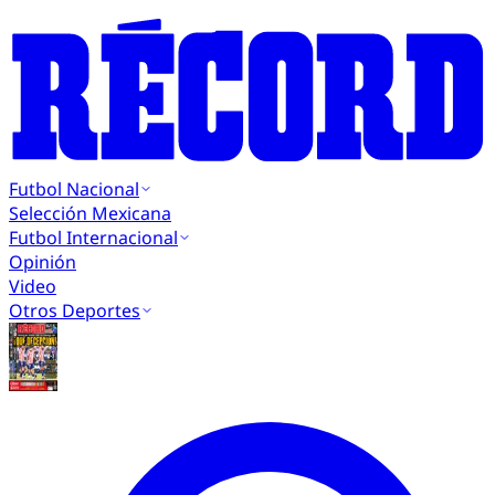
Futbol Nacional
Selección Mexicana
Futbol Internacional
Opinión
Video
Otros Deportes