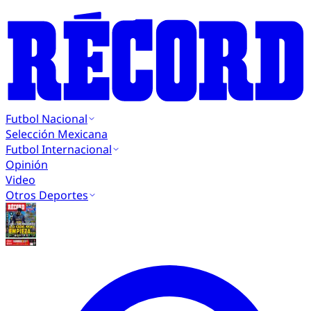
Futbol Nacional
Selección Mexicana
Futbol Internacional
Opinión
Video
Otros Deportes