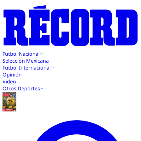
Futbol Nacional
Selección Mexicana
Futbol Internacional
Opinión
Video
Otros Deportes