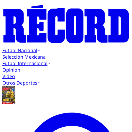
Futbol Nacional
Selección Mexicana
Futbol Internacional
Opinión
Video
Otros Deportes