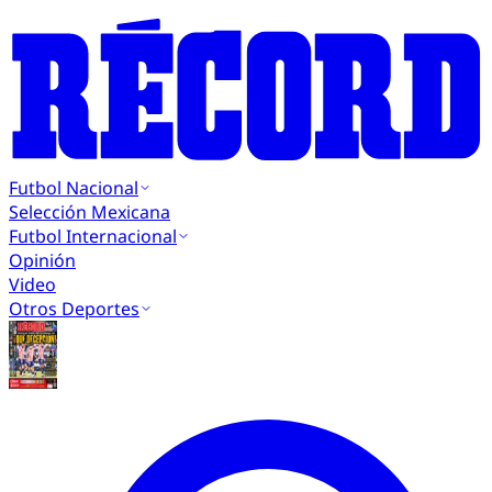
Futbol Nacional
Selección Mexicana
Futbol Internacional
Opinión
Video
Otros Deportes