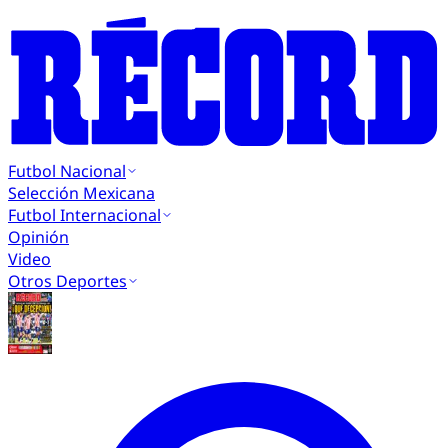
Futbol Nacional
Selección Mexicana
Futbol Internacional
Opinión
Video
Otros Deportes