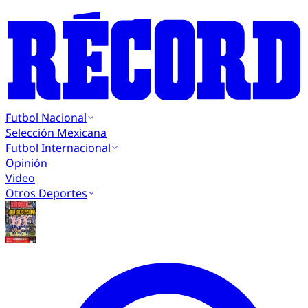
Futbol Nacional
Selección Mexicana
Futbol Internacional
Opinión
Video
Otros Deportes