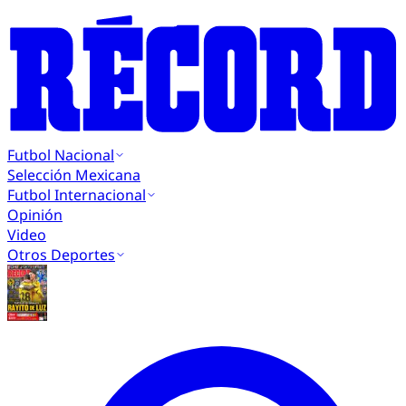
Futbol Nacional
Selección Mexicana
Futbol Internacional
Opinión
Video
Otros Deportes