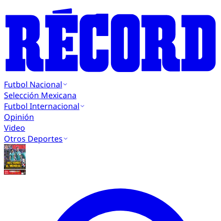
Futbol Nacional
Selección Mexicana
Futbol Internacional
Opinión
Video
Otros Deportes