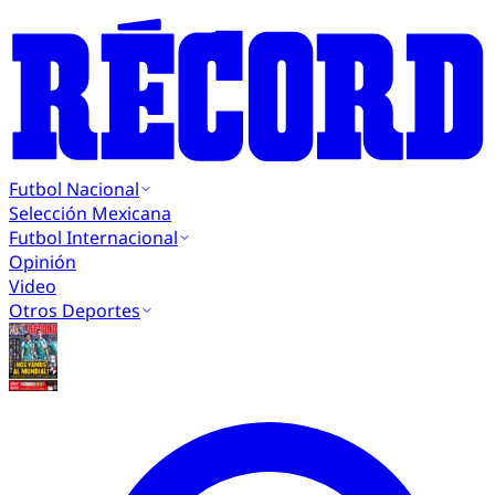
Futbol Nacional
Selección Mexicana
Futbol Internacional
Opinión
Video
Otros Deportes