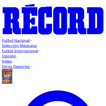
Futbol Nacional
Selección Mexicana
Futbol Internacional
Opinión
Video
Otros Deportes