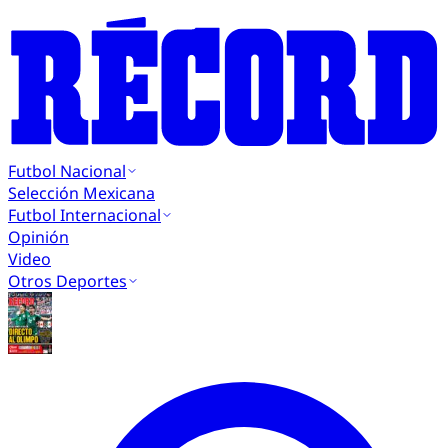
Futbol Nacional
Selección Mexicana
Futbol Internacional
Opinión
Video
Otros Deportes