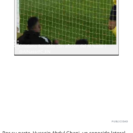
Cristiano Ronaldo con afición del Al Nassr l
@AlNassrFC_EN