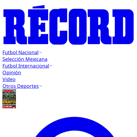
Futbol Nacional
Selección Mexicana
Futbol Internacional
Opinión
Video
Otros Deportes